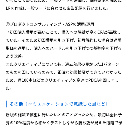
いくことであったため、一般ワードを追加し、悩み訴求を強めた
LPを作成し一般ワードに合わせた広告配信を行いました。
②プロダクトコンサルティング・ASPの活用/運用
→初回購入費用が高いことで、購入への障壁が高くCPAが高騰し
ていた。そのため初回費用を引き下げ、初月解約した場合は通常
単価を適用し、購入へのハードルを引き下げつつ解約率を下げる
よう改善。
またクリエイティブについても、過去効果の良かった1パターン
のものを回しているのみで、正確な効果検証ができていなかった
ため、月100本ほどのクリエイティブを高速でPDCAを回しまし
た。
その他（コミュニケーションで意識した点など）
新規の施策で慎重に行いたいとのことだったため、最初は全体予
算の10%程度から細かくテストしながら勝ち筋が見えた段階で予