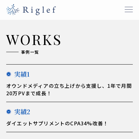
WORKS
事業内容
事例一覧
SEO事業/オウンドメディア支援事業
広告運用事業
実績1
Webマーケティング・コンサルティング事業
オウンドメディアの立ち上げから支援し、1年で月間
特徴
20万PVまで成長！
メッセージ
実績2
事例一覧
ダイエットサプリメントのCPA34%改善！
会社情報