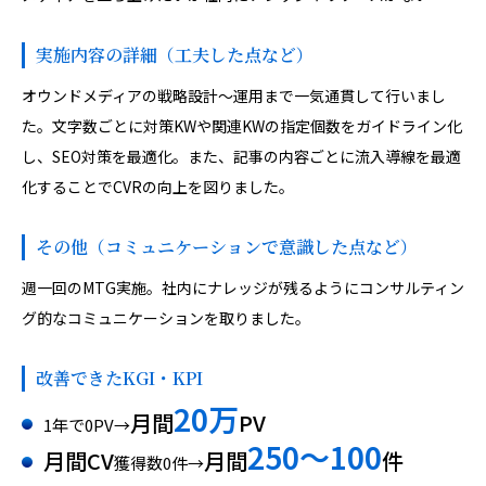
実施内容の詳細（工夫した点など）
オウンドメディアの戦略設計〜運用まで一気通貫して行いまし
た。文字数ごとに対策KWや関連KWの指定個数をガイドライン化
し、SEO対策を最適化。また、記事の内容ごとに流入導線を最適
化することでCVRの向上を図りました。
その他（コミュニケーションで意識した点など）
週一回のMTG実施。社内にナレッジが残るようにコンサルティン
グ的なコミュニケーションを取りました。
改善できたKGI・KPI
20万
月間
PV
1年で0PV→
250〜100
月間CV
月間
件
獲得数0件→