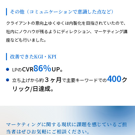
その他（コミュニケーションで意識した点など）
クライアントの意向上ゆくゆくは内製化を目指されていたので、
社内にノウハウが残るようにディレクション、マーケティング講
座なども行いました。
改善できたKGI・KPI
86％
CVR
UP。
LPの
400
３ヶ月
ク
立ち上げから約
で主要キーワードでの
リック/日達成。
マーケティングに関する現状に課題を感じているご担
当者は
ぜひお気軽にご相談ください。